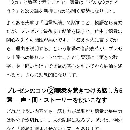
「3点」と数字で示すことで、聴衆は「どんな3点だろ
う？」と次の話を期待しながら聞く姿勢になります。
よくある失敗は「起承転結」で話すこと。物語なら有効
だが、プレゼンで最後まで結論を隠すと、途中で聴衆の
関心を失う可能性が高いです。「答えを先に言ってか
ら、理由を説明する」という順番の意識改革が、プレゼ
ン上達への最短ルートです。ただし冒頭に「驚きの数
字」や「問いかけ」で聴衆の関心を引いてから結論を述
べると、さらに効果的になります。
プレゼンのコツ②聴衆を惹きつける話し方5
選──声・間・ストーリーを使いこなす
どれだけ良い内容でも、話し方が単調だと聴衆の集中力
は数分で途切れます。人の記憶に残るプレゼンは、例外
なく「聴衆を飽きさせない工夫」があります。