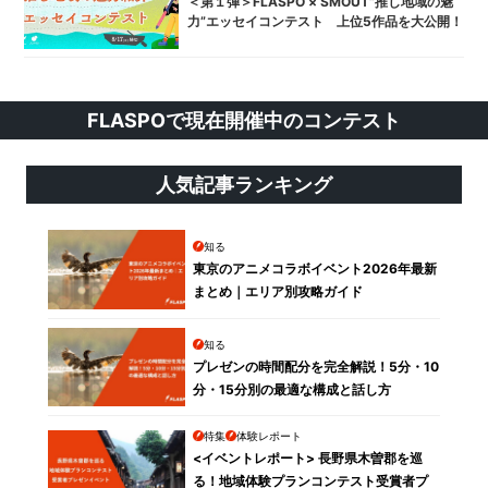
＜第１弾＞FLASPO × SMOUT”推し地域の魅
力”エッセイコンテスト 上位5作品を大公開！
FLASPOで現在開催中のコンテスト
人気記事ランキング
知る
東京のアニメコラボイベント2026年最新
まとめ｜エリア別攻略ガイド
知る
プレゼンの時間配分を完全解説！5分・10
分・15分別の最適な構成と話し方
特集
体験レポート
<イベントレポート> 長野県木曽郡を巡
る！地域体験プランコンテスト受賞者プ