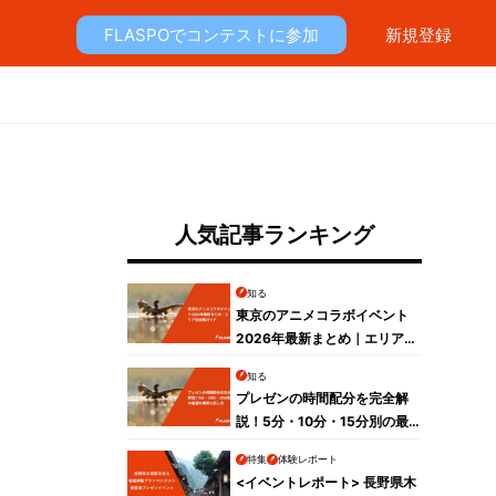
FLASPOでコンテストに参加
新規登録
人気記事ランキング
ー
知る
東京のアニメコラボイベント
2026年最新まとめ｜エリア別
攻略ガイド
知る
プレゼンの時間配分を完全解
説！5分・10分・15分別の最
適な構成と話し方
特集
体験レポート
<イベントレポート> 長野県木