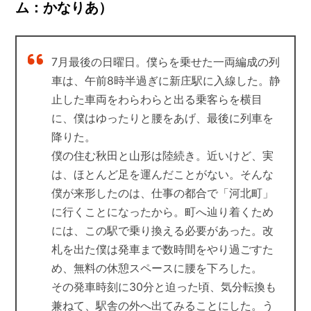
ム：かなりあ）
7月最後の日曜日。僕らを乗せた一両編成の列
車は、午前8時半過ぎに新庄駅に入線した。静
止した車両をわらわらと出る乗客らを横目
に、僕はゆったりと腰をあげ、最後に列車を
降りた。
僕の住む秋田と山形は陸続き。近いけど、実
は、ほとんど足を運んだことがない。そんな
僕が来形したのは、仕事の都合で「河北町」
に行くことになったから。町へ辿り着くため
には、この駅で乗り換える必要があった。改
札を出た僕は発車まで数時間をやり過ごすた
め、無料の休憩スペースに腰を下ろした。
その発車時刻に30分と迫った頃、気分転換も
兼ねて、駅舎の外へ出てみることにした。う