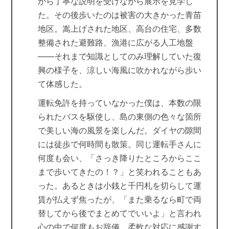
から丁寧な説明を受けながら展示を見学し
た。その後歩いたのは被害の大きかった青苗
地区。嵩上げされた地区、高台の住宅、多数
整備された避難路、漁港に広がる人工地盤
——それまで知識としてのみ理解していた復
興の様子を、涼しい海風に吹かれながら歩い
て体感した。
運転免許を持っていなかった僕は、本数の限
られたバスを駆使し、島の東側の色々な箇所
で美しい海の風景を楽しんだ。ダイヤの隙間
には徒歩で何時間も散策。同じ運転手さんに
何度も会い、「さっき降りたところからここ
まで歩いてきたの！？」と笑われることもあ
った。あるときは小銭と千円札を切らして運
賃が払えず焦ったが、「また乗るなら町で両
替してから後でまとめてでいいよ」と言われ
心の中で何度もお辞儀。柔軟な対応に感謝す