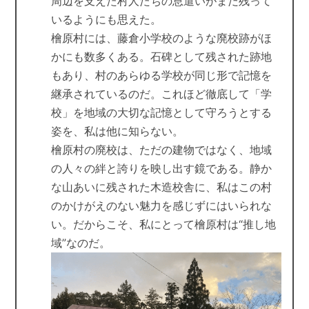
周辺を支えた村人たちの息遣いがまだ残って
いるようにも思えた。
檜原村には、藤倉小学校のような廃校跡がほ
かにも数多くある。石碑として残された跡地
もあり、村のあらゆる学校が同じ形で記憶を
継承されているのだ。これほど徹底して「学
校」を地域の大切な記憶として守ろうとする
姿を、私は他に知らない。
檜原村の廃校は、ただの建物ではなく、地域
の人々の絆と誇りを映し出す鏡である。静か
な山あいに残された木造校舎に、私はこの村
のかけがえのない魅力を感じずにはいられな
い。だからこそ、私にとって檜原村は“推し地
域”なのだ。