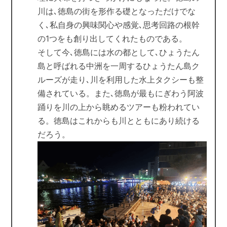
川は､徳島の街を形作る礎となっただけでな
く､私自身の興味関心や感覚､思考回路の根幹
の1つをも創り出してくれたものである。
そして今､徳島には水の都として､ひょうたん
島と呼ばれる中洲を一周するひょうたん島ク
ルーズが走り､川を利用した水上タクシーも整
備されている。また､徳島が最もにぎわう阿波
踊りを川の上から眺めるツアーも粉われてい
る。徳島はこれからも川とともにあり続ける
だろう。