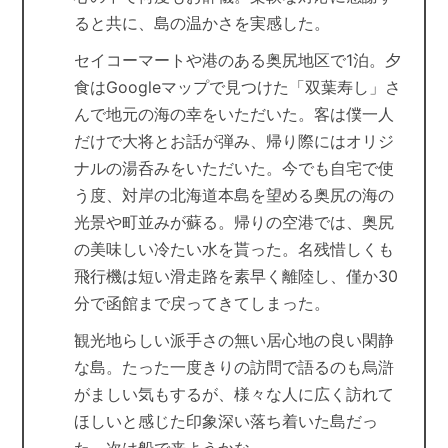
ると共に、島の温かさを実感した。
セイコーマートや港のある奥尻地区で1泊。夕
食はGoogleマップで見つけた「双葉寿し」さ
んで地元の海の幸をいただいた。客は僕一人
だけで大将とお話が弾み、帰り際にはオリジ
ナルの湯呑みをいただいた。今でも自宅で使
う度、対岸の北海道本島を望める奥尻の海の
光景や町並みが蘇る。帰りの空港では、奥尻
の美味しい冷たい水を貰った。名残惜しくも
飛行機は短い滑走路を素早く離陸し、僅か30
分で函館まで戻ってきてしまった。
観光地らしい派手さの無い居心地の良い閑静
な島。たった一度きりの訪問で語るのも烏滸
がましい気もするが、様々な人に広く訪れて
ほしいと感じた印象深い落ち着いた島だっ
た。次は船で来ようかな。