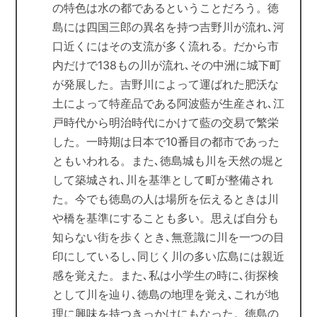
の特色は水の都であるということだろう。徳
島には四国三郎の異名を持つ吉野川が流れ､河
口近くにはその支流が多く流れる。だから市
内だけで138もの川が流れ､その中洲に城下町
が発展した。吉野川によって運ばれた肥沃な
土によって特産品である阿波藍が生産され､江
戸時代から明治時代にかけて藍の交易で繁栄
した。一時期は日本で10番目の都市であった
ともいわれる。また､徳島城も川を天然の堀と
して築城され､川を基準として町が整備され
た。今でも徳島の人は場所を伝えるときは川
や橋を基準にすることも多い。思えば自分も
知らない街を歩くとき､無意識に川を一つの目
印にしているし､同じく川の多い広島には親近
感を覚えた。また､私は小学生の時に､街探検
として川を辿り､徳島の地理を覚え､これが地
理に興味を持つきっかけにもなった。徳島の