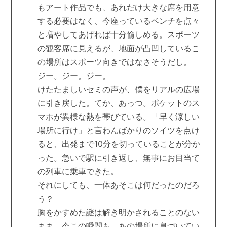
もアート作品でも、あれだけ大きな席を用意
する必要はなく、今座っているベンチを点々
と増やしてあげれば十分愉しめる。スポーツ
の観客席に見えるが、地面が凸凹しているこ
の場所はスポーツ向きではなさそうだし。
ジー。ジー。ジー。
けたたましいセミの声が、僕をリアルの広場
に引き戻した。てか、あっつ。ポケットのス
マホが異様な熱を帯びている。「早く涼しい
場所に行け」と言わんばかりのソイツを点け
ると、出発まで10分を切っていることが分か
った。急いで駅に引き返し、無事にお目当て
の列車に乗車できた。
それにしても、一体あそこは何だったのだろ
う？
胸をかすめた謎は解き明かされることのない
まま、今この瞬間も、あの場所に息づいてい