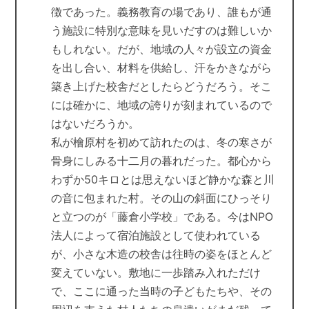
徴であった。義務教育の場であり、誰もが通
う施設に特別な意味を見いだすのは難しいか
もしれない。だが、地域の人々が設立の資金
を出し合い、材料を供給し、汗をかきながら
築き上げた校舎だとしたらどうだろう。そこ
には確かに、地域の誇りが刻まれているので
はないだろうか。
私が檜原村を初めて訪れたのは、冬の寒さが
骨身にしみる十二月の暮れだった。都心から
わずか50キロとは思えないほど静かな森と川
の音に包まれた村。その山の斜面にひっそり
と立つのが「藤倉小学校」である。今はNPO
法人によって宿泊施設として使われている
が、小さな木造の校舎は往時の姿をほとんど
変えていない。敷地に一歩踏み入れただけ
で、ここに通った当時の子どもたちや、その