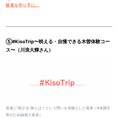
験者を作り手に。
⑤#KisoTrip〜映える・自慢できる木曽体験コー
ス〜
（川浪大輝さん）
若者に“刺さる”旅とは？という問いを深掘りした発表（※体調不
良のため録画で発表）