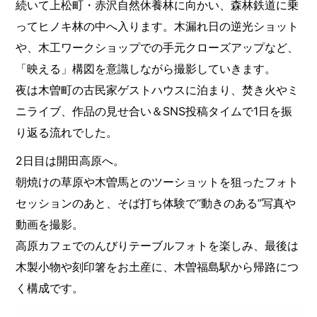
続いて上松町・赤沢自然休養林に向かい、森林鉄道に乗
ってヒノキ林の中へ入ります。木漏れ日の逆光ショット
や、木工ワークショップでの手元クローズアップなど、
「映える」構図を意識しながら撮影していきます。
夜は木曽町の古民家ゲストハウスに泊まり、焚き火やミ
ニライブ、作品の見せ合い＆SNS投稿タイムで1日を振
り返る流れでした。
2日目は開田高原へ。
朝焼けの草原や木曽馬とのツーショットを狙ったフォト
セッションのあと、そば打ち体験で“動きのある”写真や
動画を撮影。
高原カフェでのんびりテーブルフォトを楽しみ、最後は
木製小物や刻印箸をお土産に、木曽福島駅から帰路につ
く構成です。