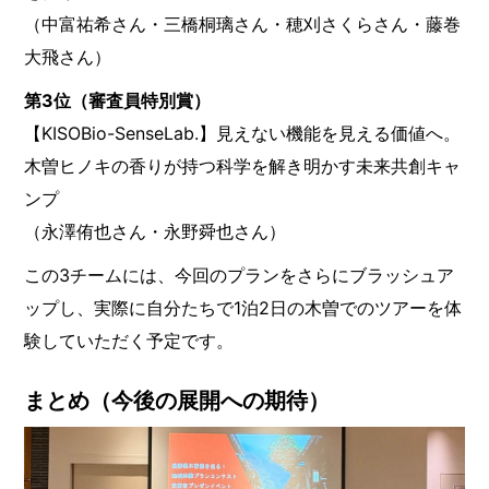
（中富祐希さん・三橋桐璃さん・穂刈さくらさん・藤巻
大飛さん）
第3位（審査員特別賞）
【KISOBio-SenseLab.】見えない機能を見える価値へ。
木曽ヒノキの香りが持つ科学を解き明かす未来共創キャ
ンプ
（永澤侑也さん・永野舜也さん）
この3チームには、今回のプランをさらにブラッシュア
ップし、実際に自分たちで1泊2日の木曽でのツアーを体
験していただく予定です。
まとめ（今後の展開への期待）