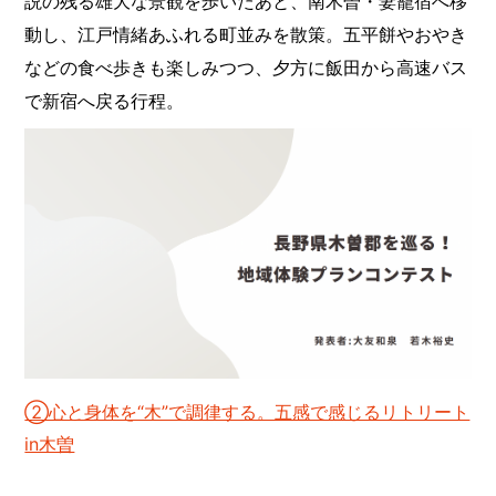
説の残る雄大な景観を歩いたあと、南木曽・妻籠宿へ移
動し、江戸情緒あふれる町並みを散策。五平餅やおやき
などの食べ歩きも楽しみつつ、夕方に飯田から高速バス
で新宿へ戻る行程。
②心と身体を“木”で調律する。五感で感じるリトリート
in木曽