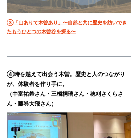
③「山ありて木曽あり」〜自然と共に歴史を紡いでき
たもうひとつの木曽谷を探る〜
④
時を越えて出会う木曽。歴史と人のつながり
が、体験者を作り手に。
（中富祐希さん・三橋桐璃さん・穂刈さくらさ
ん・藤巻大飛さん）