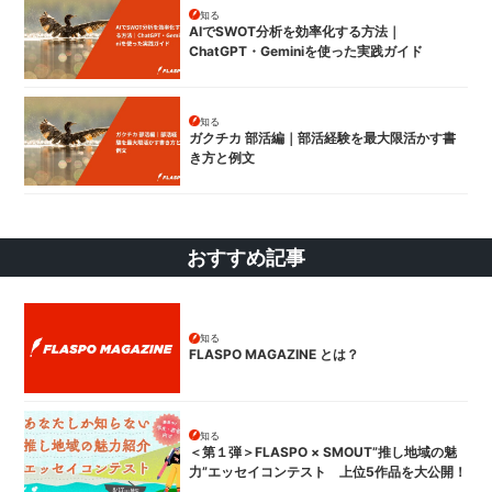
知る
AIでSWOT分析を効率化する方法｜
ChatGPT・Geminiを使った実践ガイド
知る
ガクチカ 部活編｜部活経験を最大限活かす書
き方と例文
おすすめ記事
知る
FLASPO MAGAZINE とは？
知る
＜第１弾＞FLASPO × SMOUT”推し地域の魅
力”エッセイコンテスト 上位5作品を大公開！