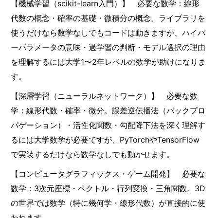
【機械学習（scikit-learn入門）】 必要な数学：線形
代数の概念・確率の基礎・微積分の概念。ライブラリを
使うだけなら数学なしでもコードは動きますが、ハイパ
ーパラメータの意味・過学習の判断・モデル選択の理由
を理解するには大学1〜2年レベルの数学が助けになりま
す。
【深層学習（ニューラルネットワーク）】 必要な数
学：線形代数・確率・微分。誤差逆伝播法（バックプロ
パゲーション）・活性化関数・勾配降下法を深く理解す
るには大学数学が必要ですが、PyTorchやTensorFlow
で実装するだけなら数学なしでも動かせます。
【コンピュータグラフィックス・ゲーム開発】 必要な
数学：3次元座標・ベクトル・行列変換・三角関数。3D
の世界では数学（特に幾何学・線形代数）が直接的に使
われます。