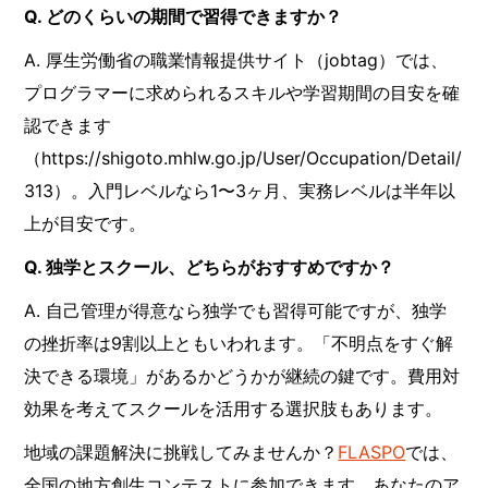
Q. どのくらいの期間で習得できますか？
A. 厚生労働省の職業情報提供サイト（jobtag）では、
プログラマーに求められるスキルや学習期間の目安を確
認できます
（https://shigoto.mhlw.go.jp/User/Occupation/Detail/
313）。入門レベルなら1〜3ヶ月、実務レベルは半年以
上が目安です。
Q. 独学とスクール、どちらがおすすめですか？
A. 自己管理が得意なら独学でも習得可能ですが、独学
の挫折率は9割以上ともいわれます。「不明点をすぐ解
決できる環境」があるかどうかが継続の鍵です。費用対
効果を考えてスクールを活用する選択肢もあります。
地域の課題解決に挑戦してみませんか？
FLASPO
では、
全国の地方創生コンテストに参加できます。あなたのア