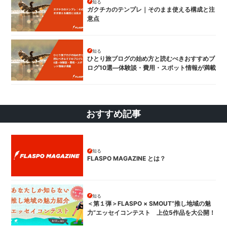
知る
ガクチカのテンプレ｜そのまま使える構成と注
意点
知る
ひとり旅ブログの始め方と読むべきおすすめブ
ログ10選—体験談・費用・スポット情報が満載
おすすめ記事
知る
FLASPO MAGAZINE とは？
知る
＜第１弾＞FLASPO × SMOUT”推し地域の魅
力”エッセイコンテスト 上位5作品を大公開！