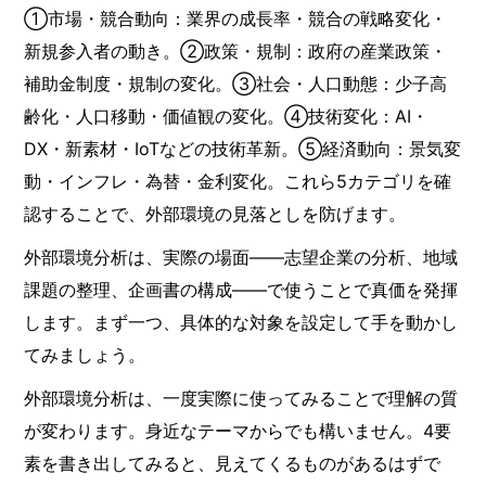
①市場・競合動向：業界の成長率・競合の戦略変化・
新規参入者の動き。②政策・規制：政府の産業政策・
補助金制度・規制の変化。③社会・人口動態：少子高
齢化・人口移動・価値観の変化。④技術変化：AI・
DX・新素材・IoTなどの技術革新。⑤経済動向：景気変
動・インフレ・為替・金利変化。これら5カテゴリを確
認することで、外部環境の見落としを防げます。
外部環境分析は、実際の場面——志望企業の分析、地域
課題の整理、企画書の構成——で使うことで真価を発揮
します。まず一つ、具体的な対象を設定して手を動かし
てみましょう。
外部環境分析は、一度実際に使ってみることで理解の質
が変わります。身近なテーマからでも構いません。4要
素を書き出してみると、見えてくるものがあるはずで