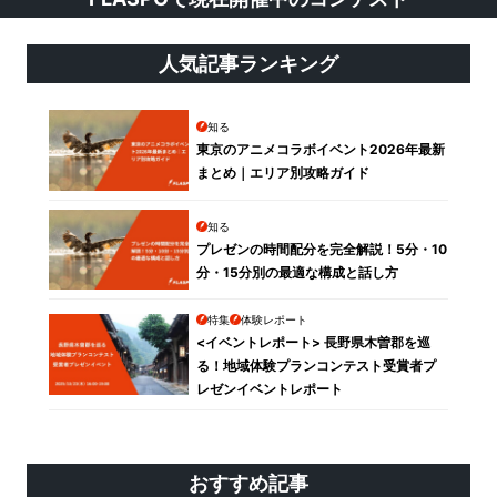
人気記事ランキング
知る
東京のアニメコラボイベント2026年最新
まとめ｜エリア別攻略ガイド
知る
プレゼンの時間配分を完全解説！5分・10
分・15分別の最適な構成と話し方
特集
体験レポート
<イベントレポート> 長野県木曽郡を巡
る！地域体験プランコンテスト受賞者プ
レゼンイベントレポート
おすすめ記事