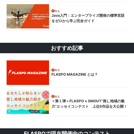
知る
Java入門：エンタープライズ開発の標準言語
をゼロから学ぶ完全ガイド
おすすめ記事
知る
FLASPO MAGAZINE とは？
知る
＜第１弾＞FLASPO × SMOUT”推し地域の魅
力”エッセイコンテスト 上位5作品を大公開！
FLASPOで現在開催中のコンテスト