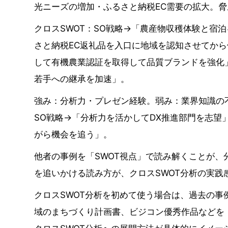
光ニーズの増加・ふるさと納税EC需要の拡大。
クロスSWOT：SO戦略→「農産物収穫体験と宿
さと納税EC返礼品を入口に地域を認知させてから
して有機農業認証を取得して品質ブランドを強化
若手への継承を加速」。
強み：分析力・プレゼン経験。弱み：業界知識の
SO戦略→「分析力を活かしてDX推進部門を志望
がら機会を追う」。
他者の事例を「SWOT視点」で読み解くことが
を追いかける読み方が、クロスSWOT分析の実践
クロスSWOT分析を初めて使う場合は、過去の
域のまちづくり計画書、ビジコン優秀作品などを