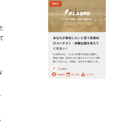
る
と
て
。
な
か
地
・