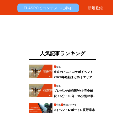
FLASPOでコンテストに参加
新規登録
人気記事ランキング
知る
東京のアニメコラボイベント
2026年最新まとめ｜エリア別
攻略ガイド
知る
プレゼンの時間配分を完全解
説！5分・10分・15分別の最
適な構成と話し方
特集
体験レポート
<イベントレポート> 長野県木