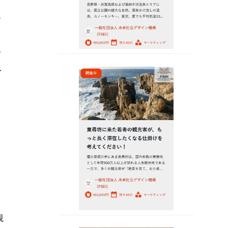
こ
ク
を
ロ
観