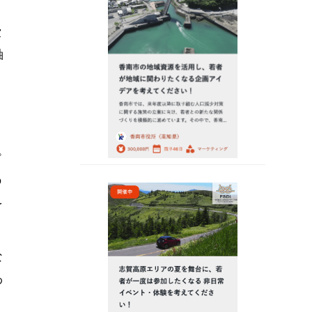
費
軸
。
の
を
な
わ