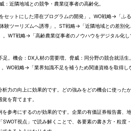
脅威：近隣地域との競争・農業従事者の高齢化。
泊をセットにした滞在プログラムの開発」。WO戦略→「ふ
体験ツーリズムへ誘導」。ST戦略→「近隣地域との差別化
」。WT戦略→「高齢農業従事者のノウハウをデジタル化し
不足。機会：DX人材の需要増。脅威：同分野の競合就活生
」。WO戦略→「業界知識不足を補うため関連資格を取得し
、分析力の向上に効果的です。どの強みをどの機会に使った
感覚を育てます。
事例を参考にするのが効果的です。企業の有価証券報告書、
「SWOT視点」で読み解くことで、各要素の書き方・粒度