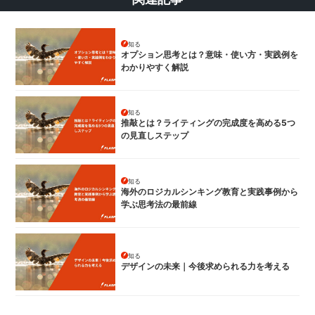
知る
オプション思考とは？意味・使い方・実践例を
わかりやすく解説
知る
推敲とは？ライティングの完成度を高める5つ
の見直しステップ
知る
海外のロジカルシンキング教育と実践事例から
学ぶ思考法の最前線
知る
デザインの未来｜今後求められる力を考える