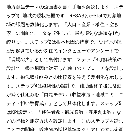
地方創生テーマの企画書を書く手順を解説します。ステ
ップ1は地域の現状把握です。RESASとe-Statで対象地
域の課題を数値化します。「人口・産業・移住・空き
家」の4軸でデータを収集して、最も深刻な課題を1点に
絞ります。ステップ2は根本原因の特定で、なぜその課
題が起きているかを住民インタビューやアンケートで
「現場の声」として裏付けます。ステップ3は解決策の
設計で、根本原因に対応した独自のアプローチを設計し
ます。類似取り組みとの比較表を添えて差別化を示しま
す。ステップ4は継続性の設計で、補助金終了後に活動
が続く仕組みを「自走モデル（収益構造・地域コミュニ
ティ・担い手育成）」として具体化します。ステップ5
はKPI設定で、「移住者数・観光客数・雇用創出数」な
どの指標と測定方法を設定します。このステップを踏む
ことで内閣府・総務省の採択基準をクリアしやすい企画