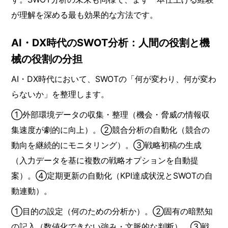
が理解を深める最も効果的な方法です。
AI・DX時代のSWOT分析：人間の役割と機
械の役割の分担
AI・DX時代において、SWOTの「何が変わり、何が変わ
らないか」を整理します。
①外部環境データの収集・整理（機会・脅威の情報収
集速度が劇的に向上）。②競合分析の自動化（競合の
動向を継続的にモニタリング）。③戦略初稿の生成
（入力データを基に複数の戦略オプションを自動提
案）。④定期更新の自動化（KPI達成状況とSWOTの自
動連動）。
①目的の設定（何のための分析か）。②固有の暗黙知
の記入（数値化できない強み・文脈的な判断）。③戦