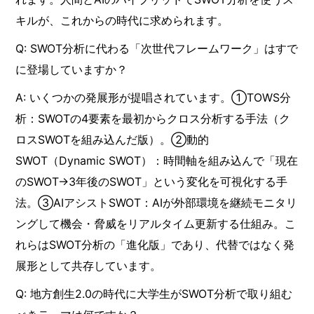
キルが、これからの時代に求められます。
Q: SWOT分析に代わる「次世代フレームワーク」はすで
に登場していますか？
A: いくつかの発展形が提唱されています。①TOWS分
析：SWOTの4要素を最初からクロス分析する手法（ク
ロスSWOTを組み込んだ版）。②動的
SWOT（Dynamic SWOT）：時間軸を組み込んで「現在
のSWOT→3年後のSWOT」という変化を可視化する手
法。③AIアシストSWOT：AIが外部環境を継続モニタリ
ングして機会・脅威をリアルタイム更新する仕組み。こ
れらはSWOT分析の「進化版」であり、代替ではなく発
展形として共存しています。
Q: 地方創生2.0の時代に大学生がSWOT分析で取り組む