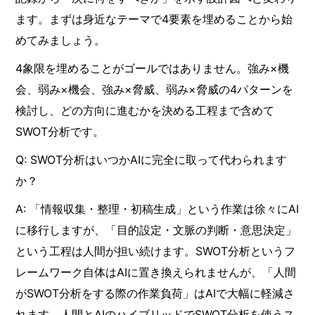
ます。まずは身近なテーマで4要素を埋めることから始
めてみましょう。
4象限を埋めることがゴールではありません。強み×機
会、弱み×機会、強み×脅威、弱み×脅威の4パターンを
検討し、どの方向に進むかを決める工程まで含めて
SWOT分析です。
Q: SWOT分析はいつかAIに完全に取って代わられます
か？
A: 「情報収集・整理・初稿生成」という作業は徐々にAI
に移行しますが、「目的設定・文脈の判断・意思決定」
という工程は人間が担い続けます。SWOT分析というフ
レームワーク自体はAIに置き換えられませんが、「人間
がSWOT分析をする際の作業負荷」はAIで大幅に軽減さ
れます。人間とAIのハイブリッドでSWOT分析を使うス