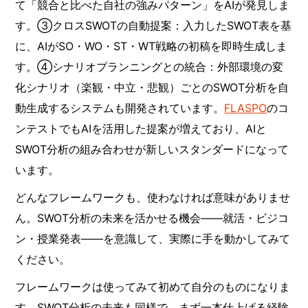
て「競合と比べた自社の強みパターン」をAIが発見しま
す。③クロスSWOTの自動提案：入力したSWOT表を基
に、AIがSO・WO・ST・WT戦略の初稿を即時生成しま
す。④シナリオプランニングとの統合：外部環境の変
化シナリオ（楽観・中立・悲観）ごとのSWOT分析を自
動生成するシステムも開発されています。
FLASPO
のコ
ンテストでもAIを活用した提案が増えており、AIと
SWOT分析の組み合わせが新しいスタンダードになって
います。
どんなフレームワークも、使わなければ意味がありませ
ん。SWOT分析の未来を活かせる機会——就活・ビジコ
ン・授業発表——を意識して、実際に手を動かしてみて
ください。
フレームワークは使ってみて初めて自分のものになりま
す。SWOT分析の未来も同様で、まず一本仕上げる経験