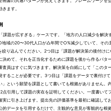
企画書の共通パターンが見えてきます。フレームワークを
効きます。
例
は「課題が広すぎる」ケースです。「地方の人口減少を解決
地域の20〜30代人口が△年間で○%減少していて、その
を絞り込んでください。2つ目は「課題が解決策の後付けに
に決めて、それを正当化するために課題を後から作るパタ
審査員はすぐに気づきます。解決策を白紙にして「このタ
発することが必要です。3つ目は「課題をデータで裏付けて
い」という願望を課題として書いても根拠がありません。
〜2点引用して課題の実在を証明してください。一度書いて
確実に引き上げます。提出先の評価基準を最初に確認して
公的データを引用するだけで、主観的な意見が客観的な根