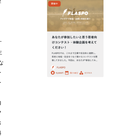
型
す
主
な
ー
ー
内
フ
お
拠