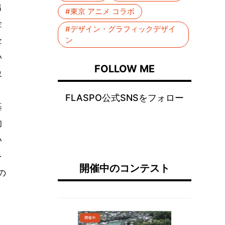
出
#東京 アニメ コラボ
金
#デザイン・グラフィックデザイ
企
ン
い
FOLLOW ME
象
FLASPO公式SNSをフォロー
基
的
い
を
開催中のコンテスト
の