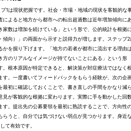
ップ1は現状把握です。社会・市場・地域の現状を客観的な
査によると地方から都市への転出超過数は近年増加傾向に
き家数は増加を続けている」という形で、公的統計を根拠
・傾向）」の両面から示すと説得力が増します。ステップ2
るかを掘り下げます。「地方の若者が都市に流出する理由
き方のリアルなイメージが持てないことにある」という形
す。根本原因が特定できると、解決策が対症療法ではなく
ます。一度書いてフィードバックをもらう経験が、次の企
を最初に確認しておくことで、書き直しの手間をかなり減
意見が客観的な根拠に変わります。実際に手を動かした回
ます。提出先の公募要領を最初に熟読することで、方向性
もらうと、自分では気づけない弱点が見つかります。身近
として有効です。