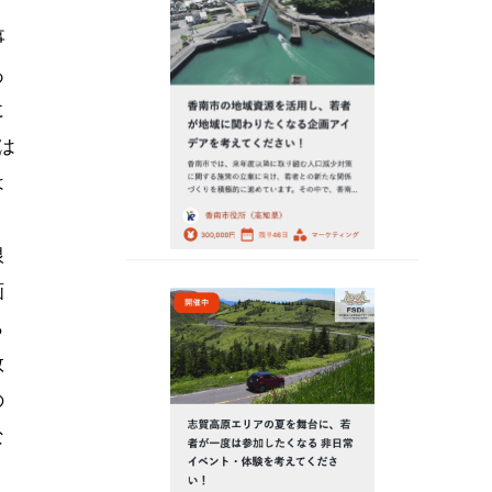
事
あ
に
は
は
根
画
ら
数
の
な