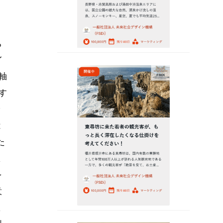
ち
イ
軸
す
で
は
た
ま
を
意
ま