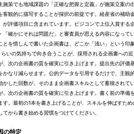
生施策でも地域課題の「正確な把握と定義」が施策立案の
を客観的に描写することが採択の前提です。経産省の補助
」が評価項目に含まれています。ビジコンで上位入賞する
・「確かにそれは問題だ」と審査員が思える内容になって
ことを惜しんで書いた企画書は、どこか「浅い」という印
くらいの気持ちで向き合うことが、採用される企画書への近
が、次の企画書の質を確実に引き上げます。提出先の評価
をかなり減らせます。公的データを引用するだけで、主観
動かした回数が、そのまま企画書スキルとして蓄積されて
が、次の企画書の質を確実に引き上げます。書く前の準備
ます。最初の1本を書き上げることが、スキルを伸ばすため
してから書き始める習慣をつけてください。
因の特定