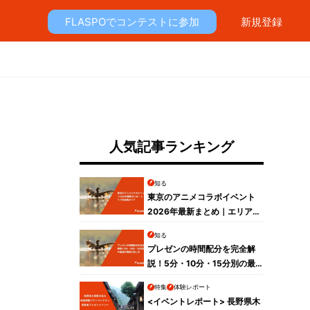
FLASPOでコンテストに参加
新規登録
人気記事ランキング
知る
東京のアニメコラボイベント
2026年最新まとめ｜エリア別
攻略ガイド
知る
プレゼンの時間配分を完全解
説！5分・10分・15分別の最
適な構成と話し方
特集
体験レポート
<イベントレポート> 長野県木