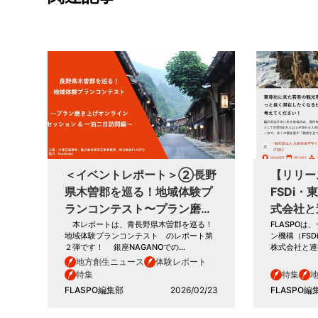
＜イベントレポート＞②長野
【リリー
県木曽郡を巡る！地域体験プ
FSDi
ランコンテスト〜プラン磨き
式会社と
上げオンラインセッション &
ザインコ
本レポートは、青長野県木曽郡を巡る！
FLASPO
地域体験プランコンテスト のレポート第
ン機構（FS
一泊二日訪問編〜
開催
２弾です！ 銀座NAGANOでの…
株式会社と連
地方創生ニュース
体験レポート
特集
特集
FLASPO編集部
2026/02/23
FLASPO編