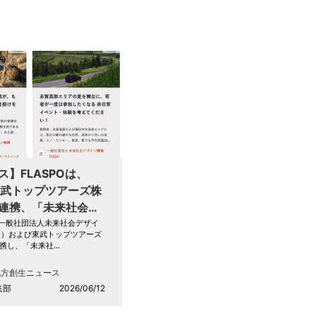
ス】FLASPOは、
・東武トップツアーズ株
連携、「未来社会デ
ンテスト2026」を
は、一般社団法人未来社会デザイ
Di）および東武トップツアーズ
携し、「未来社…
地方創生ニュース
集部
2026/06/12