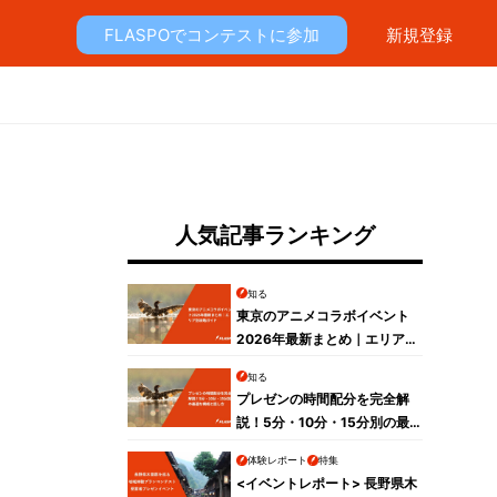
FLASPOでコンテストに参加
新規登録
人気記事ランキング
知る
。
東京のアニメコラボイベント
2026年最新まとめ｜エリア別
攻略ガイド
知る
プレゼンの時間配分を完全解
説！5分・10分・15分別の最
適な構成と話し方
体験レポート
特集
<イベントレポート> 長野県木