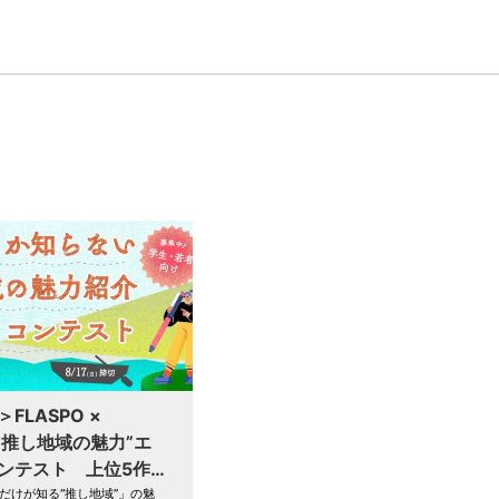
FLASPO ×
T”推し地域の魅力”エ
ンテスト 上位5作
開！
だけが知る“推し地域”」の魅