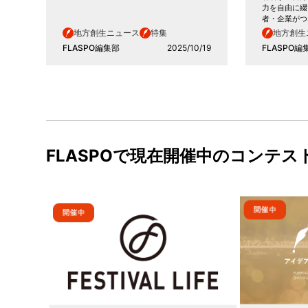
力を自由に綴
者・企業がつ
地方創生ニュース
特集
地方創生
FLASPO編集部
2025/10/19
FLASPO編
FLASPOで現在開催中のコンテス