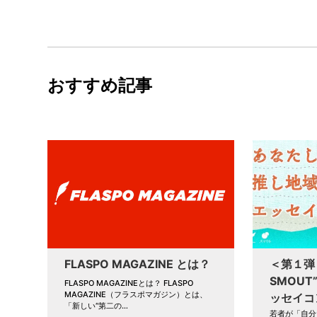
おすすめ記事
FLASPO MAGAZINE とは？
＜第１弾＞
SMOU
FLASPO MAGAZINEとは？ FLASPO
MAGAZINE（フラスポマガジン）とは、
ッセイコ
「新しい“第二の…
品を大公
若者が「自分