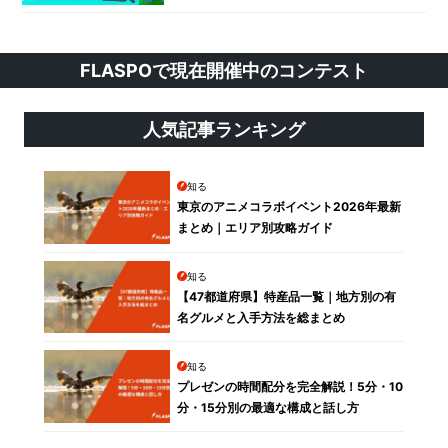
FLASPOで現在開催中のコンテスト
人気記事ランキング
知る
東京のアニメコラボイベント2026年最新
まとめ｜エリア別攻略ガイド
知る
【47都道府県】特産品一覧｜地方別の有
名グルメと入手方法を総まとめ
知る
プレゼンの時間配分を完全解説！5分・10
分・15分別の最適な構成と話し方