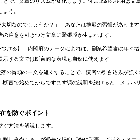
ことで、文章のリズムが変化します。体言止めの多用は文
しょう。
が大切なのでしょうか？」「あなたは推敲の習慣があります
者の注意を引きつけ文章に緊張感が生まれます。
をつける】「内閣府のデータによれば、副業希望者は年々増
提示する文では断言的な表現も自然に使えます。
段落の冒頭の一文を短くすることで、読者の引き込みが強く
い断言で始めてからですます調の説明を続けると、メリハ
在を防ぐポイント
防ぐ方法を解説します。
・親しみやすさ」が必要な場面（Web記事・ビジネスメー