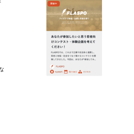
章
な
リ