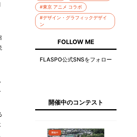
目
#東京 アニメ コラボ
#デザイン・グラフィックデザイ
ン
縮
FOLLOW ME
読
FLASPO公式SNSをフォロー
。
ら
を
開催中のコンテスト
る
に
こ