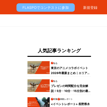
FLASPOでコンテストに参加
新規登録
人気記事ランキング
知る
東京のアニメコラボイベント
2026年最新まとめ｜エリア別
攻略ガイド
知る
プレゼンの時間配分を完全解
説！5分・10分・15分別の最
適な構成と話し方
特集
体験レポート
<イベントレポート> 長野県木