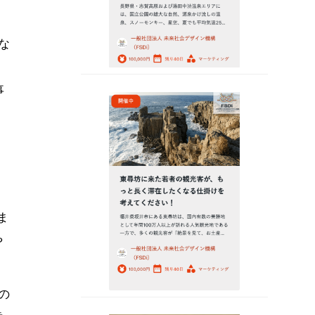
な
事
ま
や
の