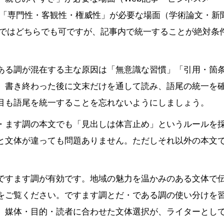
は「専門性・客観性・権威性」が必要な場面（学術論文・新
Sではどちらでも可ですが、記事内で統一することが絶対条
ある調が混在する主な原因は「無意識な習慣」「引用・箇
、書き終わった後に文末だけを通して読み、語尾の統一を
目も語尾を統一することを忘れないようにしましょう。
・ます調の本文でも「見出しは体言止め」というルールを
と文体が違っても問題ありません。ただしそれ以外の本文
ですます調が有効です。地域の魅力を温かみのある文体で
をご覧ください。ですます調とだ・である調の使い分けを
。媒体・目的・読者に合わせた文体選択が、ライターとし