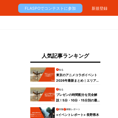
FLASPOでコンテストに参加
新規登録
人気記事ランキング
知る
東京のアニメコラボイベント
2026年最新まとめ｜エリア別
攻略ガイド
知る
プレゼンの時間配分を完全解
説！5分・10分・15分別の最
適な構成と話し方
特集
体験レポート
<イベントレポート> 長野県木