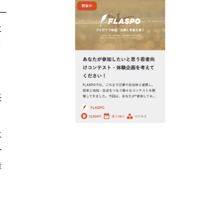
一
に
と
長
に
分
章