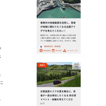
」
が
体
」
に
ケ