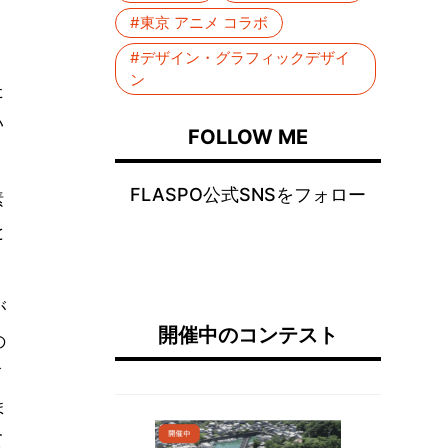
混
#東京 アニメ コラボ
#デザイン・グラフィックデザイ
ン
た
い
FOLLOW ME
FLASPO公式SNSをフォロー
素
と
が
開催中のコンテスト
の
イ
ま
て