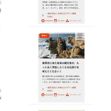
は
優
と
っ
本
が