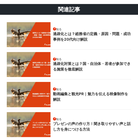
関連記事
知る
過疎化とは？総務省の定義・原因・問題・成功
事例を20代向け解説
知る
過疎化対策とは？国・自治体・若者が参加でき
る施策を徹底解説
知る
動画編集と観光PR｜魅力を伝える映像制作を
解説
知る
プレゼンの声の作り方！聞き取りやすい声と話
し方を身につける方法