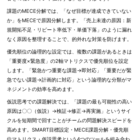
課題のMECE分解では、「なぜ目標が達成できていない
か」をMECEで原因分解します。「売上未達の原因：新
規開拓不足・リピート率低下・単価下落」のように漏れ
なく原因を整理することで、的外れな対策を防げます。
優先順位の論理的な設定では、複数の課題があるときは
「重要度×緊急度」の2軸マトリクスで優先順位を設定
します。「緊急かつ重要な課題→即対応」「重要だが緊
急でない課題→計画的に対応」という論理的な分類がマ
ネジメントの効率を高めます。
仮説思考での課題解決では、「課題の最も可能性の高い
原因は〇〇（仮説）→検証→修正→再実施」というサイ
クルを短期間で回すことがチームの問題解決スピードを
高めます。SMART目標設定・MECE課題分解・優先順
位マトリクス・仮説思考という4つのツールを組み合わ