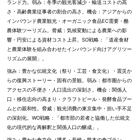
ランド力。弱み：冬季の観光客減少・輸送コストの高
さ・高齢農業従事者の割合の高さ。機会：アジアからの
インバウンド農業観光・オーガニック食品EC需要・酪
農体験ツーリズム。脅威：気候変動による農業への影
響・円安による資材コスト上昇。SO戦略：「道産食材
と農業体験を組み合わせたインバウンド向けアグリツー
リズムの展開」。
強み：豊かな伝統文化（祭り・工芸・食文化）・震災か
らの復興ストーリー・固有の景観。弱み：都市圏からの
アクセスの不便さ・人口流出の深刻さ。機会：関係人
口・移住志向の高まり・クラフトビール・発酵食品ブー
ムとの親和性。脅威：観光消費の東京集中・担い手不足
の深刻化。WO戦略：「都市部の若者と協働した伝統文
化の現代的な再解釈と関係人口の醸成」。
強み：豊かな食文化（博多・長崎・熊本の食ブラン