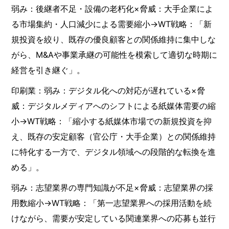
弱み：後継者不足・設備の老朽化×脅威：大手企業によ
る市場集約・人口減少による需要縮小→WT戦略：「新
規投資を絞り、既存の優良顧客との関係維持に集中しな
がら、M&Aや事業承継の可能性を模索して適切な時期に
経営を引き継ぐ」。
印刷業：弱み：デジタル化への対応が遅れている×脅
威：デジタルメディアへのシフトによる紙媒体需要の縮
小→WT戦略：「縮小する紙媒体市場での新規投資を抑
え、既存の安定顧客（官公庁・大手企業）との関係維持
に特化する一方で、デジタル領域への段階的な転換を進
める」。
弱み：志望業界の専門知識が不足×脅威：志望業界の採
用数縮小→WT戦略：「第一志望業界への採用活動を続
けながら、需要が安定している関連業界への応募も並行