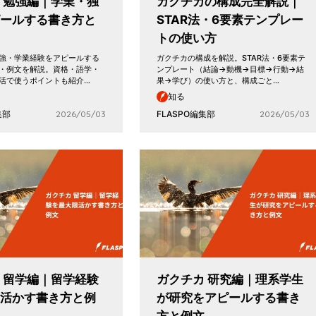
 勉強編｜学業・独
ガクチカの構成完全解説｜
ピールする書き方と
STAR法・6要素テンプレー
トの使い方
強・学業経験をアピールする
ガクチカの構成を解説。STAR法・6要素テ
・例文を解説。資格・語学・
ンプレート（結論→動機→目標→行動→結
活で使うポイントも紹介…
果→学び）の使い方と、構成ごと…
知る
集部
2026/05/03
FLASPO編集部
2026/05/03
 留学編｜留学経験
ガクチカ 研究編｜理系学生
限活かす書き方と例
が研究をアピールする書き