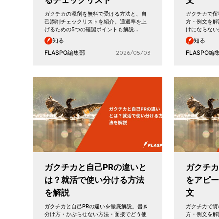
るチェックリスト
文
ガクチカの添削を無料で受ける方法と、自
ガクチカで留
己添削チェックリストを紹介。通過率を上
方・例文を解
げるための5つの確認ポイントも解説…
けにならない
知る
知る
FLASPO編集部
2026/05/03
FLASPO編
ガクチカと自己PRの違いと
ガクチカ
は？就活で使い分ける方法
をアピ
を解説
文
ガクチカと自己PRの違いを徹底解説。書き
ガクチカで資
分け方・かぶらせない方法・面接でどう使
方・例文を解