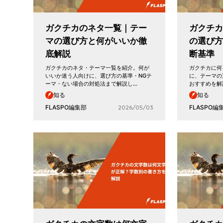
ガクチカのネタ一覧｜テー
ガクチカ
マの選び方と何がいいか徹
の選び
底解説
断基準
ガクチカのネタ・テーマ一覧を紹介。何が
ガクチカに何
いいか迷う人向けに、選び方の基準・NGテ
に、テーマの
ーマ・ない場合の対処法まで解説し…
おすすめを解
知る
知る
FLASPO編集部
2026/05/03
FLASPO編