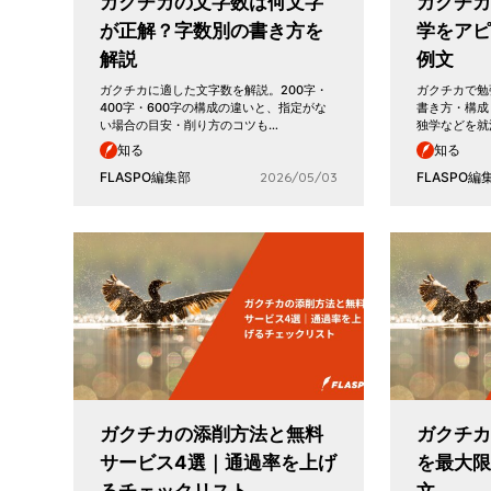
ガクチカの文字数は何文字
ガクチカ
が正解？字数別の書き方を
学をア
解説
例文
ガクチカに適した文字数を解説。200字・
ガクチカで勉
400字・600字の構成の違いと、指定がな
書き方・構成
い場合の目安・削り方のコツも…
独学などを就
知る
知る
FLASPO編集部
2026/05/03
FLASPO編
ガクチカの添削方法と無料
ガクチカ
サービス4選｜通過率を上げ
を最大