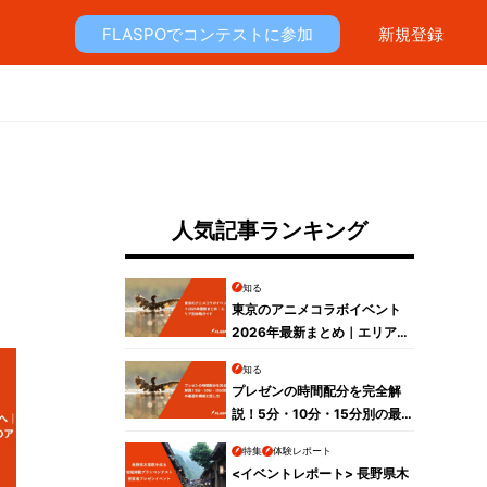
FLASPOでコンテストに参加
新規登録
人気記事ランキング
知る
東京のアニメコラボイベント
2026年最新まとめ｜エリア別
攻略ガイド
知る
プレゼンの時間配分を完全解
説！5分・10分・15分別の最
適な構成と話し方
特集
体験レポート
<イベントレポート> 長野県木