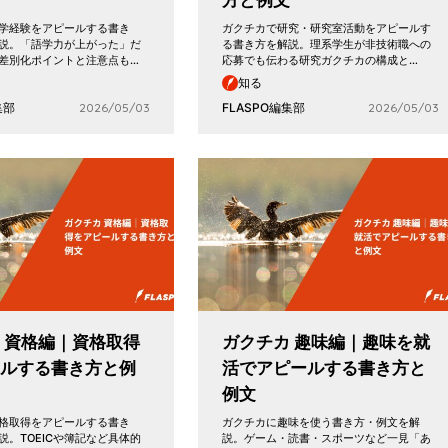
方と例文
学経験をアピールする書き
ガクチカで研究・研究室活動をアピールす
説。「語学力が上がった」だ
る書き方を解説。理系学生が非技術職への
差別化ポイントと注意点も…
応募でも伝わる研究ガクチカの構成と…
知る
集部
2026/05/03
FLASPO編集部
2026/05/03
 資格編｜資格取得
ガクチカ 趣味編｜趣味を就
ールする書き方と例
活でアピールする書き方と
例文
格取得をアピールする書き
ガクチカに趣味を使う書き方・例文を解
説。TOEICや簿記など具体的
説。ゲーム・読書・スポーツなど一見「あ