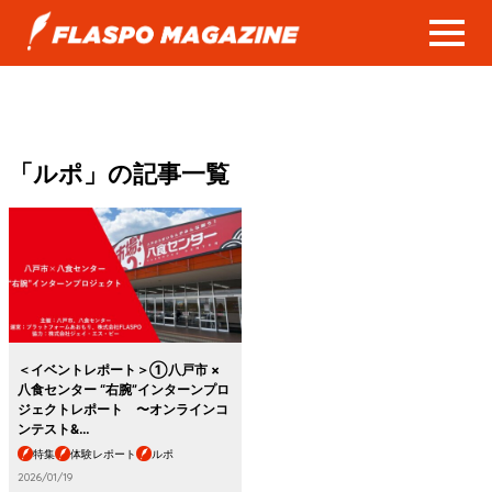
「ルポ」の記事一覧
＜イベントレポート＞①八戸市 ×
八食センター “右腕”インターンプロ
ジェクトレポート 〜オンラインコ
ンテスト&…
特集
体験レポート
ルポ
2026/01/19