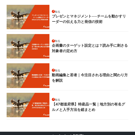
知る
プレゼンとマネジメント──チームを動かすリ
ーダーの伝える力と発信の技術
知る
企画書のターゲット設定とは？読み手に刺さる
対象者の定め方
知る
動画編集と若者｜今注目される理由と関わり方
を解説
知る
【47都道府県】特産品一覧｜地方別の有名グ
ルメと入手方法を総まとめ