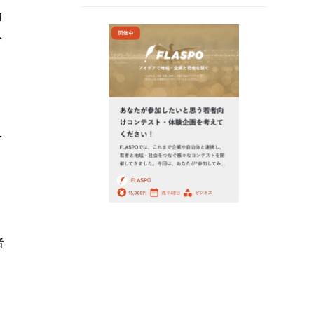
力
分
を
者
。