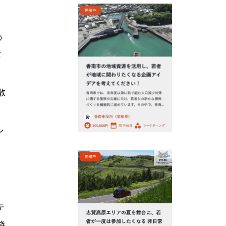
の
タ
散
ン
テ
き