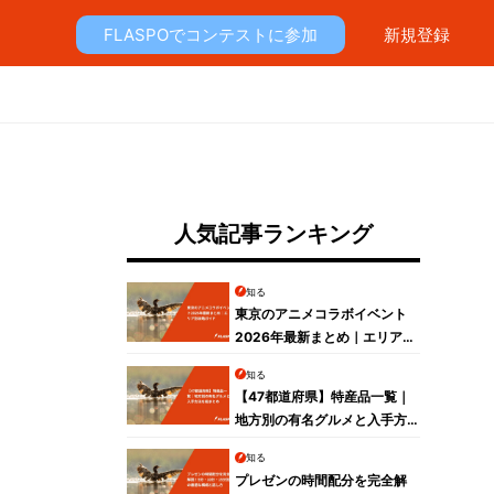
FLASPOでコンテストに参加
新規登録
人気記事ランキング
知る
東京のアニメコラボイベント
2026年最新まとめ｜エリア別
攻略ガイド
知る
【47都道府県】特産品一覧｜
地方別の有名グルメと入手方
法を総まとめ
知る
プレゼンの時間配分を完全解