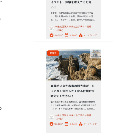
が
ル
り
る