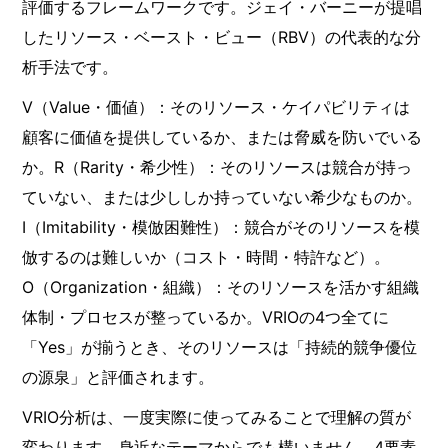
評価するフレームワークです。ジェイ・バーニーが提唱
したリソース・ベースト・ビュー（RBV）の代表的な分
析手法です。
V（Value・価値）：そのリソース・ケイパビリティは
顧客に価値を提供しているか、または脅威を防いでいる
か。R（Rarity・希少性）：そのリソースは競合が持っ
ていない、または少ししか持っていない希少なものか。
I（Imitability・模倣困難性）：競合がそのリソースを模
倣するのは難しいか（コスト・時間・特許など）。
O（Organization・組織）：そのリソースを活かす組織
体制・プロセスが整っているか。VRIOの4つ全てに
「Yes」が揃うとき、そのリソースは「持続的競争優位
の源泉」と評価されます。
VRIO分析は、一度実際に使ってみることで理解の質が
変わります。身近なテーマからでも構いません。4要素