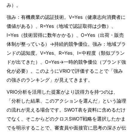
み）。
強み：有機農業の認証技術。V=Yes（健康志向消費者に
価値がある）、R=Yes（地域で認証取得は少数）、
I=Yes（技術習得に数年かかる）、O=Yes（出荷・販売
体制が整っている）→持続的競争優位。強み：地域ブラ
ンドの認知度。V=Yes、R=Yes、I=中程度（類似ブラン
ドが出てきた）、O=Yes→一時的競争優位（ブランド強
化が必要）。このようにVRIOで評価することで「強み
の強さのランキング」が見えてきます。
VRIO分析を活用した提案がより説得力を持つのは、
「分析した結果、このアクションを選んだ」という論理
の流れが見える場合です。SWOT表を資料に含めるだけ
でなく、そこからどのクロスSWOT戦略を選択したかま
でを明示することで、審査員や面接官に思考の深さが伝