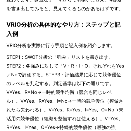
を書き出してみると、見えてくるものがあるはずです。
VRIO分析の具体的なやり方：ステップと記
入例
VRIO分析を実際に行う手順と記入例を紹介します。
STEP1：SWOT分析の「強み」リストを書き出す。
STEP2：各強みに対して「V・R・I・O」それぞれをYes
／Noで評価する。STEP3：評価結果に応じて競争優位
のレベルを判定する。判定基準は以下の通りです。
V=Yes、R=No→一時的競争均衡（競合も同じレベ
ル）。V=Yes、R=Yes、I=No→一時的競争優位（模倣さ
れたら失われる）。V=Yes、R=Yes、I=Yes、O=No→未
活用の競争優位（組織を整備すれば使える）。V=Yes、
R=Yes、I=Yes、O=Yes→持続的競争優位（最強の強