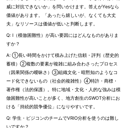
威に対抗できないか」を問いかけます。答えがYesなら
価値があります。「あったら嬉しいが、なくても大丈
夫」なリソースは価値が低いと判断します。
Q: I（模倣困難性）が高い要因にはどんなものがありま
すか？
A: ①長い時間をかけて積み上げた信頼・評判（歴史的
蓄積）②複数の要素が複雑に組み合わさったプロセス
（因果関係の曖昧さ）③組織文化・暗黙知のようなコ
ード化できないもの（社会的複雑性）④特許・商標・
著作権（法的保護）。特に地域・文化・人的な強みは模
倣困難性が高いことが多く、地方創生のSWOT分析にお
ける「持続的競争優位」になりやすいです。
Q: 学生・ビジコンのチームでVRIO分析を使うのは難し
いですか？