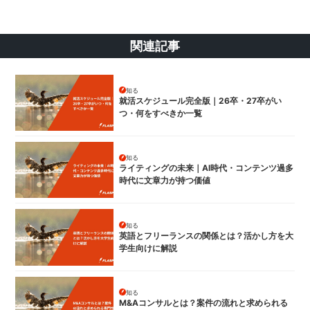
関連記事
知る
就活スケジュール完全版｜26卒・27卒がい
つ・何をすべきか一覧
知る
ライティングの未来｜AI時代・コンテンツ過多
時代に文章力が持つ価値
知る
英語とフリーランスの関係とは？活かし方を大
学生向けに解説
知る
M&Aコンサルとは？案件の流れと求められる