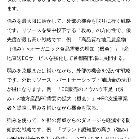
ます。
強みを最大限に活かして、外部の機会を取りに行く戦略
です。リソースを集中投下する「攻め」の方向性で、優
先度が最も高い戦略です。例：「高品質な地元農産物
（強み）×オーガニック食品需要の増加（機会）」→産
地直送ECサービスを強化して首都圏市場に展開する。
弱みを克服または補いながら、外部の機会を活かす戦略
です。外部リソース・パートナーシップ・補助金の活用
が鍵になります。例：「EC販売のノウハウ不足（弱
み）×地方産品EC需要の拡大（機会）」→EC支援事業
者と提携し弱みを補いながら機会を取る。
強みを使って、外部の脅威からのダメージを軽減する防
衛的な戦略です。例：「ブランド認知度の高さ（強み）
×低価格競合の参入（脅威）」→プレミアムポジション